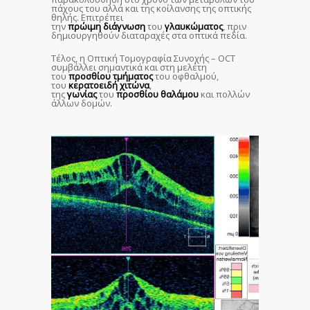
πάχους του αλλά και της κοίλανσης της οπτικής
θηλής. Επιτρέπει
την
πρώιμη
διάγνωση
του
γλαυκώματος
, πριν
δημιουργηθούν διαταραχές στα οπτικά πεδία.
Τέλος, η Οπτική Τομογραφία Συνοχής – OCT
συμβάλλει σημαντικά και στη μελέτη
του
προσθίου
τμήματος
του οφθαλμού,
του
κερατοειδή
χιτώνα
,
της
γωνίας
του
προσθίου
θαλάμου
και πολλών
άλλων δομών.