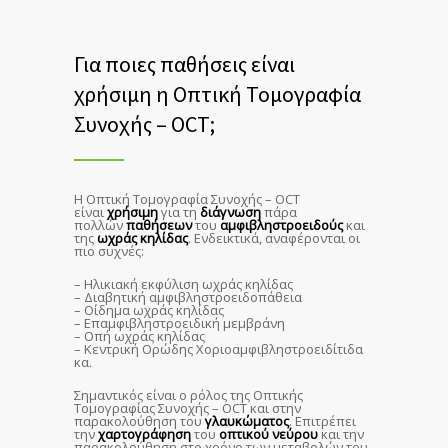
Για ποιες παθήσεις είναι
χρήσιμη η Οπτική Τομογραφία
Συνοχής – OCT;
Η Οπτική Τομογραφία Συνοχής – OCT
είναι
χρήσιμη
για τη
διάγνωση
πάρα
πολλών
παθήσεων
του
αμφιβληστροειδούς
και
της
ωχράς κηλίδας
. Ενδεικτικά, αναφέρονται οι
πιο συχνές:
– Ηλικιακή εκφύλιση ωχράς κηλίδας
– Διαβητική αμφιβληστροειδοπάθεια
– Οίδημα ωχράς κηλίδας
– Επαμφιβληστροειδική μεμβράνη
– Οπή ωχράς κηλίδας
– Κεντρική Ορώδης Χοριοαμφιβληστροειδίτιδα
κα.
Σημαντικός είναι ο ρόλος της Οπτικής
Τομογραφίας Συνοχής – OCT και στην
παρακολούθηση του
γλαυκώματος
. Επιτρέπει
την
χαρτογράφηση
του
οπτικού
νεύρου
και την
παρακολούθηση στο χρόνο των μεταβολών του